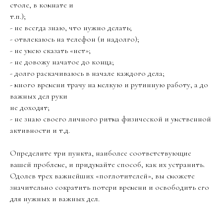
столе, в комнате и
т.п.);
- не всегда знаю, что нужно делать;
- отвлекаюсь на телефон (и надолго);
- не умею сказать «нет»;
- не довожу начатое до конца;
- долго раскачиваюсь в начале каждого дела;
- много времени трачу на мелкую и рутинную работу, а до
важных дел руки
не доходят;
- не знаю своего личного ритма физической и умственной
активности и т.д.
Определите три пункта, наиболее соответствующие
вашей проблеме, и придумайте способ, как их устранить.
Одолев трех важнейших «поглотителей», вы сможете
значительно сократить потери времени и освободить его
для нужных и важных дел.