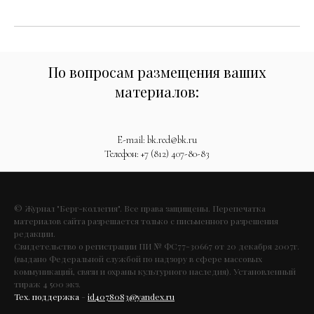
По вопросам размещения ваших
материалов:
E-mail: bk.red@bk.ru
Телефон: +7 (812) 407-80-83
© Журнал "Берг-коллегия". Все права защищены. Перепечатка
материалов сайта разрешается только с письменного разрешения
редакции.
Свидетельство о регистрации ПИ № ФС77-30667 от 20 декабря 2007г.
(выдано Федеральной службой по надзору в сфере массовых
коммуникаций, связи и охраны культурного наследия). Установленный
тираж 4 500 экз.
Тех. поддержка
-
id4078083@yandex.ru